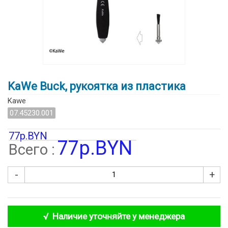
KaWe Buck, рукоятка из пластика
Kawe
07.45230.001
77р.BYN
77р.BYN
Всего :
-
+
√ Наличие уточняйте у менеджера