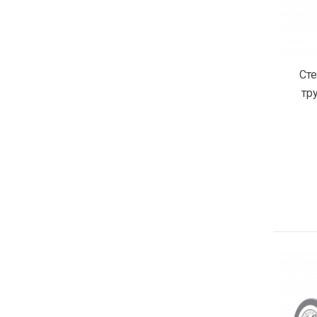
Сте
тр