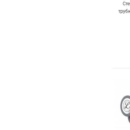
Сте
труб