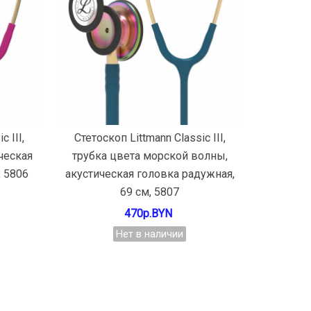
Подробнее
 III,
Стетоскоп Littmann Classic III,
ческая
трубка цвета морской волны,
, 5806
акустическая головка радужная,
69 см, 5807
470р.BYN
Нет в наличии