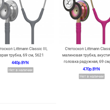
Подробнее
Подробнее
тоскоп Littmann Classic III,
Стетоскоп Littmann Classic
ерая трубка, 69 см, 5621
малиновая трубка, акусти
головка радужная, 69 см
440р.BYN
470р.BYN
Нет в наличии
Нет в наличии