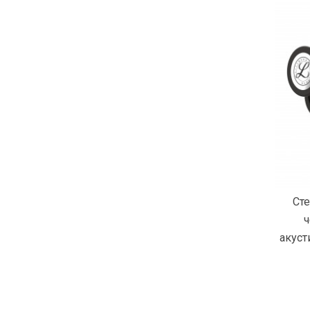
Сте
ч
акуст