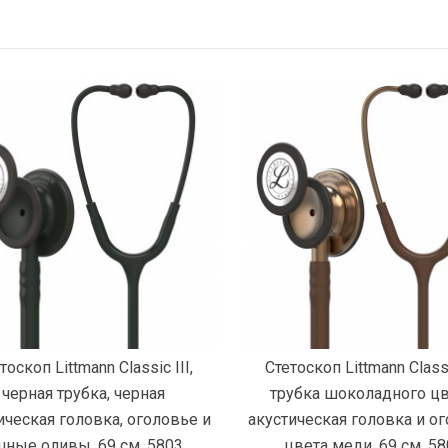
Подробнее
Подробнее
тоскоп Littmann Classic III,
Стетоскоп Littmann Classic
черная трубка, черная
трубка шоколадного цв
ическая головка, оголовье и
акустическая головка и о
шные оливы, 69 см, 5803
цвета меди, 69 см, 5