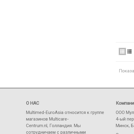
Показа
О НАС
Компани
Multimed-EuroAsia относится к группе
ООО Мул
магазинов Multicare-
4-ый пер
Centrum.nl, Голландия. Мы
Минск, 
сотрудничаем с различными