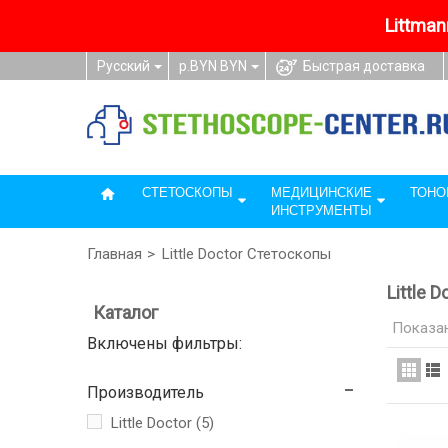
Littmann
Русский
р.BYN BYN
Быстрая доставка
СТЕТОСКОПЫ
МЕДИЦИНСКИЕ
ТОНО
ИНСТРУМЕНТЫ
Главная
>
Little Doctor Стетоскопы
Little 
Каталог
Показан
Включены фильтры:
Производитель
Little Doctor
(5)