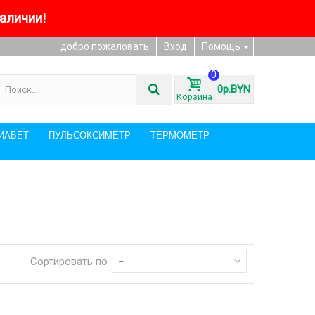
 наличии!
добро пожаловать
Вход
Помощь
0
0р.BYN
Корзина
ИАБЕТ
ПУЛЬСОКСИМЕТР
ТЕРМОМЕТР
Сортировать по
--