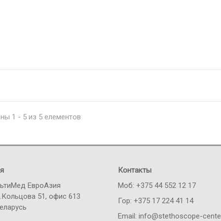
ны 1 - 5 из 5 елементов
я
Контакты
ьтиМед ЕвроАзия
Моб: +375 44 552 12 17
.Кольцова 51, офис 613
Гор: +375 17 224 41 14
Беларусь
Email: info@stethoscope-cente