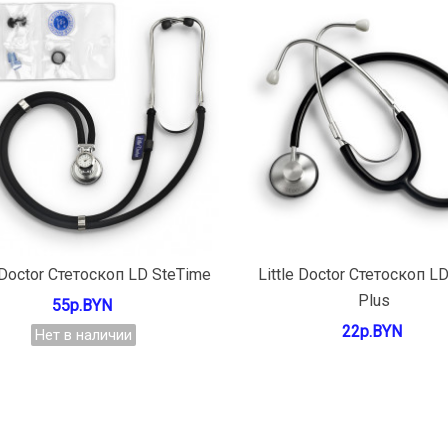
Подробнее
В КОРЗИНУ
e Doctor Стетоскоп LD SteTime
Little Doctor Стетоскоп LD
Plus
55р.BYN
22р.BYN
Нет в наличии