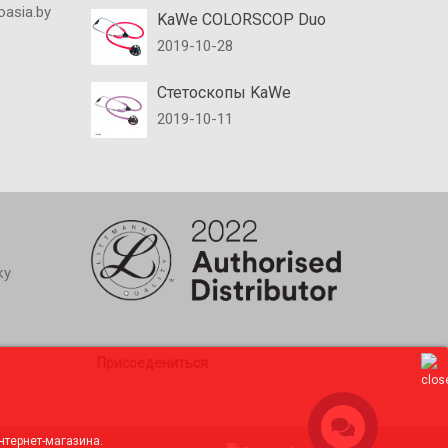
oasia.by
KaWe COLORSCOP Duo
2019-10-28
Стетоскопы KaWe
2019-10-11
ку
Присоедениться
нтернет-магазина.