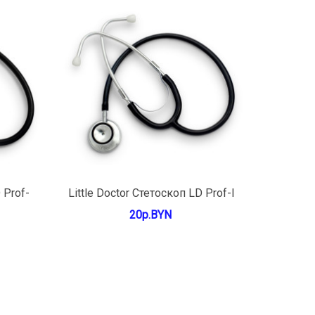
В КОРЗИНУ
 Prof-
Little Doctor Стетоскоп LD Prof-I
20р.BYN